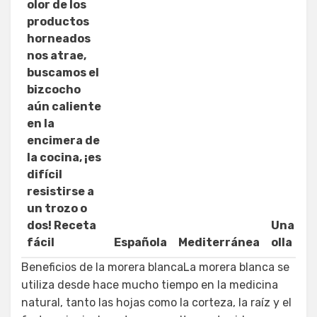
olor de los
productos
horneados
nos atrae,
buscamos el
bizcocho
aún caliente
en la
encimera de
la cocina, ¡es
difícil
resistirse a
un trozo o
dos! Receta
Una
Al
fácil
Española
Mediterránea
olla
h
Beneficios de la morera blancaLa morera blanca se
utiliza desde hace mucho tiempo en la medicina
natural, tanto las hojas como la corteza, la raíz y el