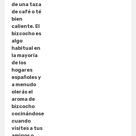
de una taza
de café o té
bien
caliente. El
bizcocho es
algo
habitual en
la mayoría
de los
hogares
españoles y
a menudo
olerás el
aroma de
bizcocho
cocinándose
cuando
visites a tus
amigos o