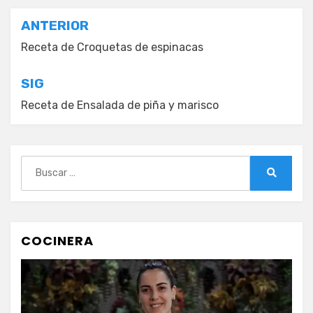
Navegación
ANTERIOR
de
Receta de Croquetas de espinacas
entradas
SIG
Receta de Ensalada de piña y marisco
Buscar:
Buscar
COCINERA