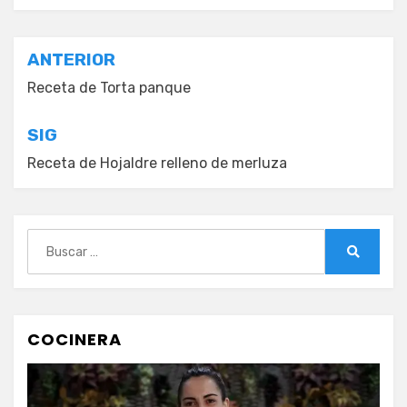
Navegación
ANTERIOR
de
Receta de Torta panque
entradas
SIG
Receta de Hojaldre relleno de merluza
Buscar:
Buscar
COCINERA