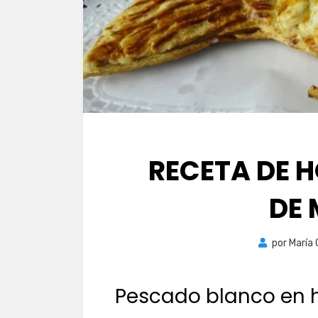
RECETA DE 
DE
por
María
Pescado blanco en h