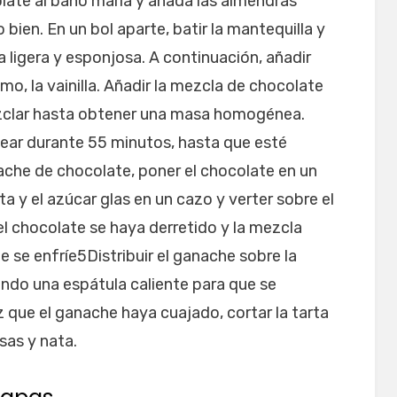
colate al baño maría y añada las almendras
 bien. En un bol aparte, batir la mantequilla y
 ligera y esponjosa. A continuación, añadir
mo, la vainilla. Añadir la mezcla de chocolate
ezclar hasta obtener una masa homogénea.
near durante 55 minutos, hasta que esté
ache de chocolate, poner el chocolate en un
ata y el azúcar glas en un cazo y verter sobre el
l chocolate se haya derretido y la mezcla
se enfríe5Distribuir el ganache sobre la
zando una espátula caliente para que se
 que el ganache haya cuajado, cortar la tarta
sas y nata.