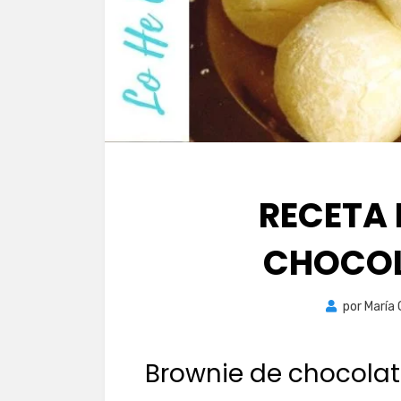
RECETA 
CHOCOL
por
María
Brownie de chocola