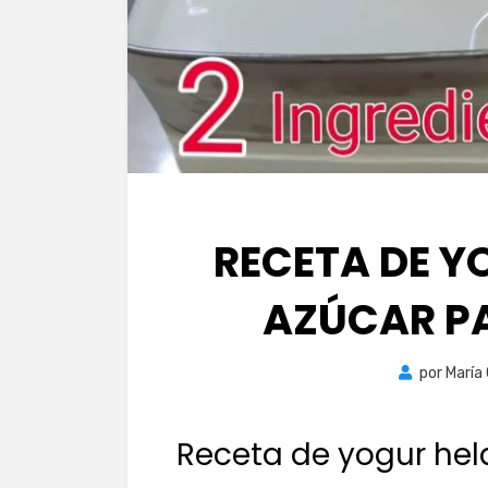
RECETA DE Y
AZÚCAR PA
por
María
Receta de yogur hel