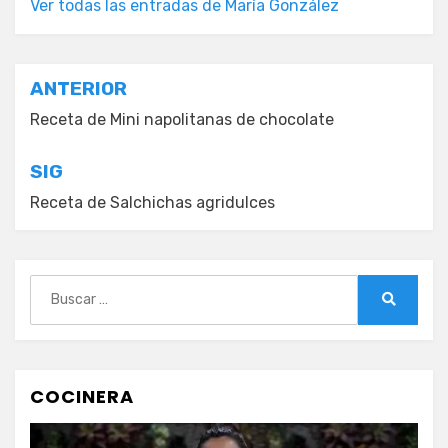
Ver todas las entradas de María González
Navegación
ANTERIOR
de
Receta de Mini napolitanas de chocolate
entradas
SIG
Receta de Salchichas agridulces
Buscar:
Buscar
COCINERA