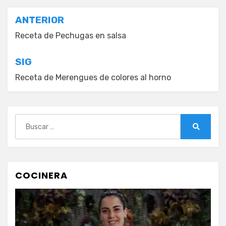
Navegación
ANTERIOR
de
Receta de Pechugas en salsa
entradas
SIG
Receta de Merengues de colores al horno
Buscar:
Buscar
COCINERA