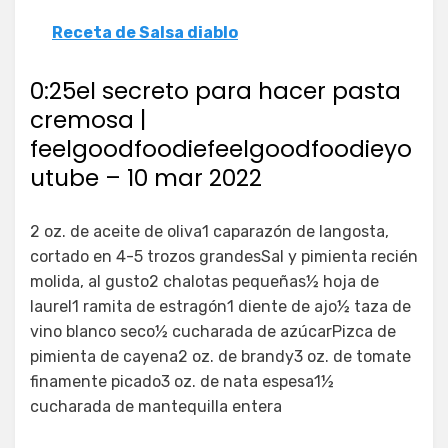
Receta de Salsa diablo
0:25el secreto para hacer pasta
cremosa |
feelgoodfoodiefeelgoodfoodieyo
utube – 10 mar 2022
2 oz. de aceite de oliva1 caparazón de langosta,
cortado en 4-5 trozos grandesSal y pimienta recién
molida, al gusto2 chalotas pequeñas½ hoja de
laurel1 ramita de estragón1 diente de ajo½ taza de
vino blanco seco½ cucharada de azúcarPizca de
pimienta de cayena2 oz. de brandy3 oz. de tomate
finamente picado3 oz. de nata espesa1½
cucharada de mantequilla entera