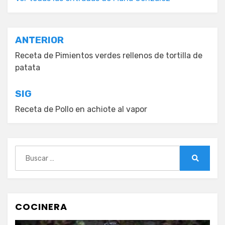
Navegación
ANTERIOR
de
Receta de Pimientos verdes rellenos de tortilla de
patata
entradas
SIG
Receta de Pollo en achiote al vapor
Buscar:
Buscar
COCINERA