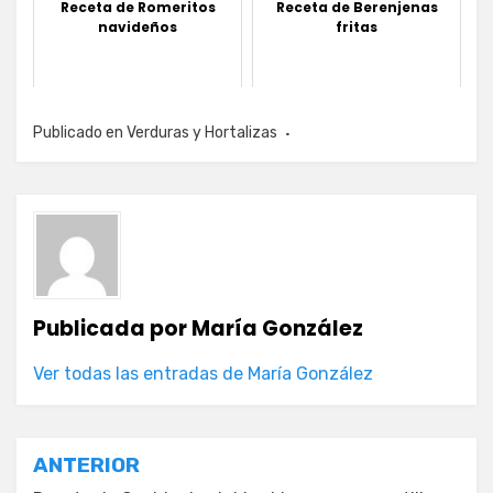
Receta de Romeritos
Receta de Berenjenas
navideños
fritas
Publicado en
Verduras y Hortalizas
Publicada por
María González
Ver todas las entradas de María González
Navegación
ANTERIOR