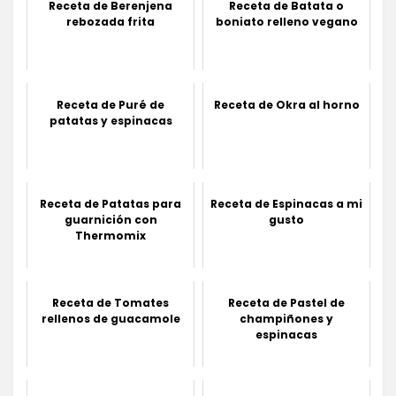
Receta de Berenjena
Receta de Batata o
rebozada frita
boniato relleno vegano
Receta de Puré de
Receta de Okra al horno
patatas y espinacas
Receta de Patatas para
Receta de Espinacas a mi
guarnición con
gusto
Thermomix
Receta de Tomates
Receta de Pastel de
rellenos de guacamole
champiñones y
espinacas