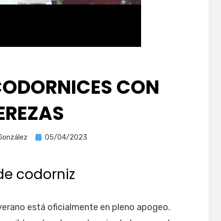
CODORNICES CON
EREZAS
Publicada
González
05/04/2023
el
de codorniz
 verano está oficialmente en pleno apogeo.