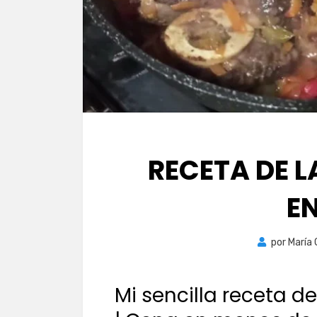
RECETA DE 
E
por
María
Mi sencilla receta d