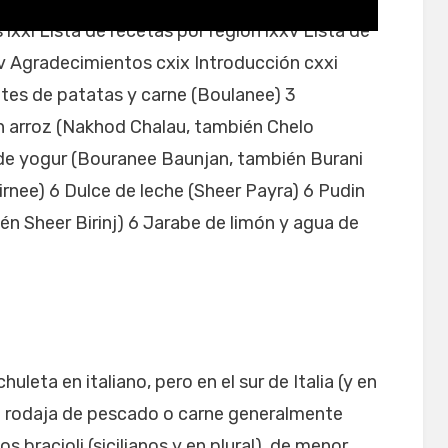
s lxxi Lista de recetas por región lxxv Lista de
xv Agradecimientos cxix Introducción cxxi
tes de patatas y carne (Boulanee) 3
n arroz (Nakhod Chalau, también Chelo
de yogur (Bouranee Baunjan, también Burani
irnee) 6 Dulce de leche (Sheer Payra) 6 Pudin
ién Sheer Birinj) 6 Jarabe de limón y agua de
leta en italiano, pero en el sur de Italia (y en
na rodaja de pescado o carne generalmente
os bracioli (sicilianos y en plural), de menor