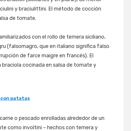
ulini y braciulittini. El método de cocción
alsa de tomate.
liarizados con el rollo de ternera siciliano,
u (falsomagro, que en italiano significa falso
upción de farce maigre en francés). El
n braciola cocinada en salsa de tomate y
 con patatas
de carne o pescado enrolladas alrededor de un
e como involtini – hechos con ternera y