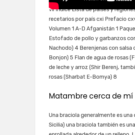
vii Índice Lista de países y regione
recetarios por país cxi Prefacio c
Volumen 1 A-D Afganistán 1 Paque
Estofado de pollo y garbanzos co
Nachodo) 4 Berenjenas con salsa 
Bonjon) 5 Flan de agua de rosas (F
de leche y arroz (Shir Berenj, tamb
rosas (Sharbat E-Bomya) 8
Matambre cerca de mí
Una braciola generalmente es una chu
Sicilia) una braciola también es u
enrollada alrededor de un relleno. L