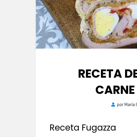
RECETA D
CARNE
por
María
Receta Fugazza