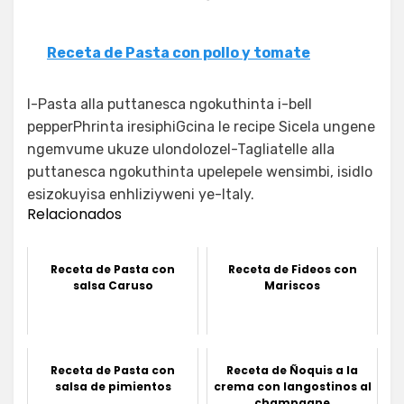
Receta de Pasta con pollo y tomate
I-Pasta alla puttanesca ngokuthinta i-bell
pepperPhrinta iresiphiGcina le recipe Sicela ungene
ngemvume ukuze ulondolozeI-Tagliatelle alla
puttanesca ngokuthinta upelepele wensimbi, isidlo
esizokuyisa enhliziyweni ye-Italy.
Relacionados
Receta de Pasta con
Receta de Fideos con
salsa Caruso
Mariscos
Receta de Pasta con
Receta de Ñoquis a la
salsa de pimientos
crema con langostinos al
champagne