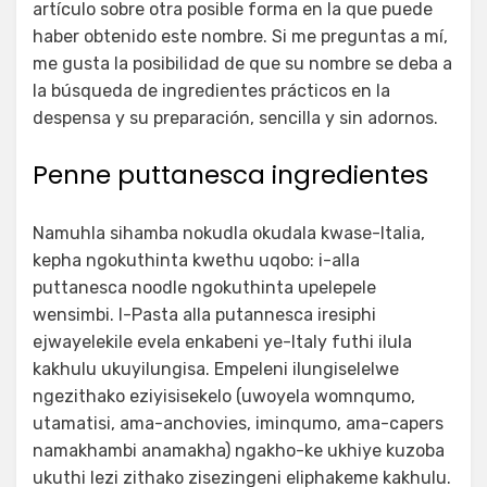
artículo sobre otra posible forma en la que puede
haber obtenido este nombre. Si me preguntas a mí,
me gusta la posibilidad de que su nombre se deba a
la búsqueda de ingredientes prácticos en la
despensa y su preparación, sencilla y sin adornos.
Penne puttanesca ingredientes
Namuhla sihamba nokudla okudala kwase-Italia,
kepha ngokuthinta kwethu uqobo: i-alla
puttanesca noodle ngokuthinta upelepele
wensimbi. I-Pasta alla putannesca iresiphi
ejwayelekile evela enkabeni ye-Italy futhi ilula
kakhulu ukuyilungisa. Empeleni ilungiselelwe
ngezithako eziyisisekelo (uwoyela womnqumo,
utamatisi, ama-anchovies, iminqumo, ama-capers
namakhambi anamakha) ngakho-ke ukhiye kuzoba
ukuthi lezi zithako zisezingeni eliphakeme kakhulu.