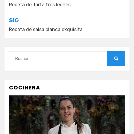
de
Receta de Torta tres leches
entradas
SIG
Receta de salsa blanca exquisita
Buscar:
Buscar
COCINERA