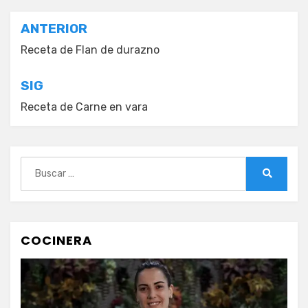
Navegación
ANTERIOR
de
Receta de Flan de durazno
entradas
SIG
Receta de Carne en vara
Buscar:
Buscar
COCINERA