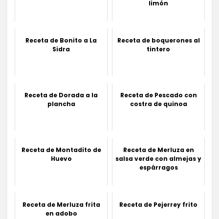
limón
Receta de Bonito a La
Receta de boquerones al
Sidra
tintero
Receta de Dorada a la
Receta de Pescado con
plancha
costra de quinoa
Receta de Montadito de
Receta de Merluza en
Huevo
salsa verde con almejas y
espárragos
Receta de Merluza frita
Receta de Pejerrey frito
en adobo