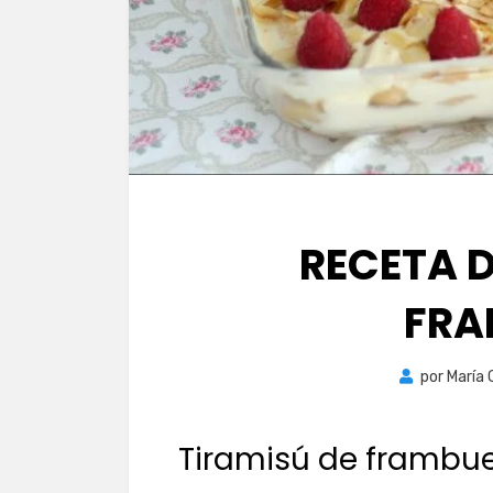
RECETA D
FRA
por
María 
Tiramisú de frambu