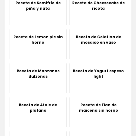
Receta de Semifrío de
Receta de Cheesecake de
piña y nata
ricota
Receta de Lemon pie sin
Receta de Gelatina de
horno
mosaico en vaso
Receta de Manzanas
Receta de Yogurt espeso
dulzonas
light
Receta de Atole de
Receta de Flan de
platano
maicena sin horno