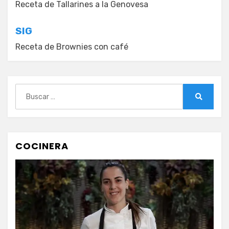
de
Receta de Tallarines a la Genovesa
entradas
SIG
Receta de Brownies con café
Buscar:
Buscar
COCINERA