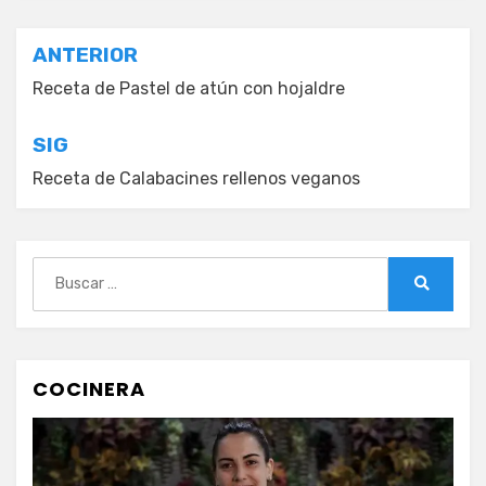
Navegación
ANTERIOR
de
Receta de Pastel de atún con hojaldre
entradas
SIG
Receta de Calabacines rellenos veganos
Buscar:
Buscar
COCINERA