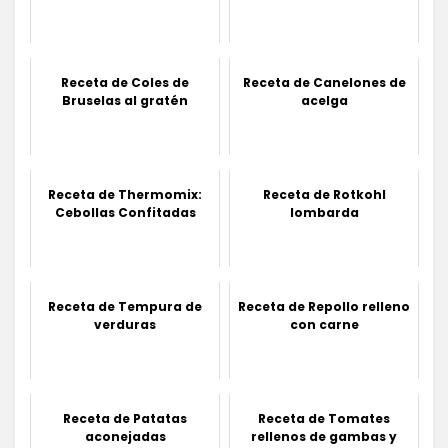
Receta de Coles de
Receta de Canelones de
Bruselas al gratén
acelga
Receta de Thermomix:
Receta de Rotkohl
Cebollas Confitadas
lombarda
Receta de Tempura de
Receta de Repollo relleno
verduras
con carne
Receta de Patatas
Receta de Tomates
aconejadas
rellenos de gambas y