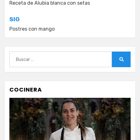
de
Receta de Alubia blanca con setas
entradas
SIG
Postres con mango
Buscar:
Buscar
COCINERA