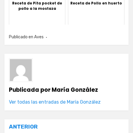
Receta de Pita pocket de
Receta de Pollo en huerto
pollo a la mostaza
Publicado en
Aves
Publicada por
María González
Ver todas las entradas de María González
Navegación
ANTERIOR