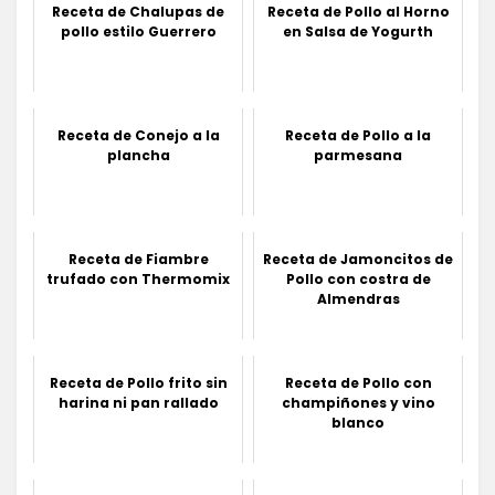
Receta de Chalupas de
Receta de Pollo al Horno
pollo estilo Guerrero
en Salsa de Yogurth
Receta de Conejo a la
Receta de Pollo a la
plancha
parmesana
Receta de Fiambre
Receta de Jamoncitos de
trufado con Thermomix
Pollo con costra de
Almendras
Receta de Pollo frito sin
Receta de Pollo con
harina ni pan rallado
champiñones y vino
blanco