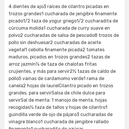
4 dientes de ajo3 raíces de cilantro picadas en
trozos grandes1 cucharada de jengibre finamente
picado1/2 taza de yogur griego1/2 cucharadita de
cúrcuma molida1 cucharada de curry suave en
polvo2 cucharadas de salsa de pescado8 trozos de
pollo sin deshuesar2 cucharadas de aceite
vegetal1 cebolla finamente picada2 tomates
maduros, picados en trozos grandes2 tazas de
arroz jazmín¼ de taza de chalotas fritas
crujientes, y más para servir2½ tazas de caldo de
pollo5 vainas de cardamomo verde1 rama de
canela2 hojas de laurelCilantro picado en trozos
grandes, para servirSalsa de chile dulce para
servirSal de menta: 1 manojo de menta, hojas
recogidas¼ taza de tallos y hojas de cilantro1
guindilla verde de ojo de pájaro3 cucharadas de
vinagre blanco1 cucharada de jengibre rallado
finamente1 cucharadita de azúcar