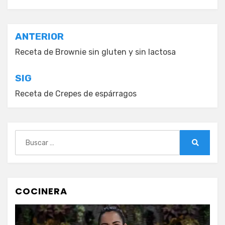
Navegación
ANTERIOR
de
Receta de Brownie sin gluten y sin lactosa
entradas
SIG
Receta de Crepes de espárragos
Buscar:
Buscar
COCINERA