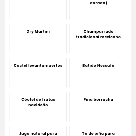
dorada)
Dry Martini
Champurrado
tradicional mexicano
Coctel levantamuertos
Batido Nescafé
Cóctel de frutas
Pina borracha
navideño
Jugo natural para
Té de piña para