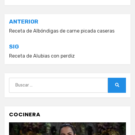
Navegación
ANTERIOR
de
Receta de Albóndigas de carne picada caseras
entradas
SIG
Receta de Alubias con perdiz
Buscar:
Buscar
COCINERA