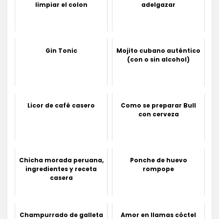
limpiar el colon
adelgazar
Gin Tonic
Mojito cubano auténtico
(con o sin alcohol)
Licor de café casero
Como se preparar Bull
con cerveza
Chicha morada peruana,
Ponche de huevo
ingredientes y receta
rompope
casera
Champurrado de galleta
Amor en llamas cóctel