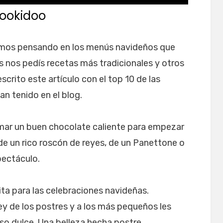
cookidoo
amos pensando en los menús navideños que
 nos pedís recetas más tradicionales y otros
crito este artículo con el top 10 de las
n tenido en el blog.
mar un buen chocolate caliente para empezar
de un rico roscón de reyes, de un Panettone o
pectáculo.
ta para las celebraciones navideñas.
ey de los postres y a los más pequeños les
oso dulce. Una belleza hecha postre.