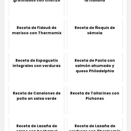
gratinados con chorizo
la italiana
Receta de Fideuá de
Receta de Ñoquis de
marisco con Thermomix
sémola
Receta de Espaguetis
Receta de Pasta con
integrales con verduras
salmón ahumado y
queso Philadelphia
Receta de Canelones de
Receta de Tallarines con
pollo en salsa verde
Pichones
Receta de Lasaña de
Receta de Lasaña de