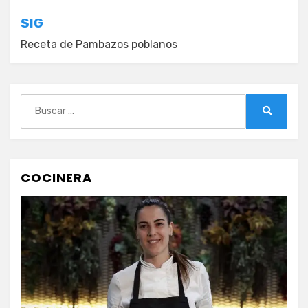
entradas
SIG
Receta de Pambazos poblanos
Buscar:
Buscar
COCINERA