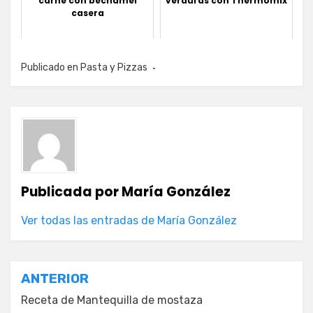
carne con bechamel
verduras con Thermomix
casera
Publicado en
Pasta y Pizzas
Publicada por
María González
Ver todas las entradas de María González
Navegación
ANTERIOR
de
Receta de Mantequilla de mostaza