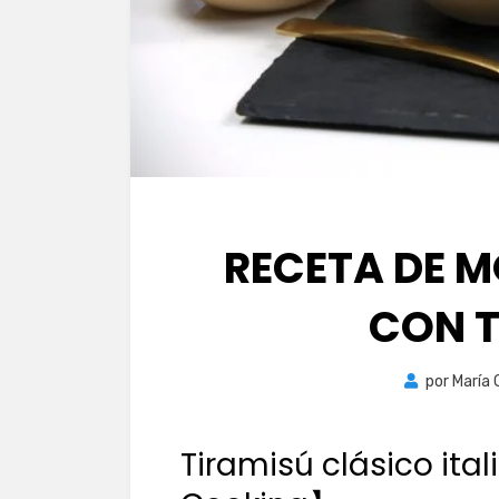
RECETA DE 
CON 
por
María
Tiramisú clásico ita