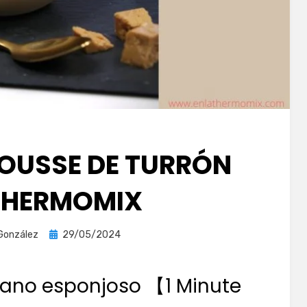
MOUSSE DE TURRÓN
THERMOMIX
Publicada
 González
29/05/2024
el
liano esponjoso 【1 Minute