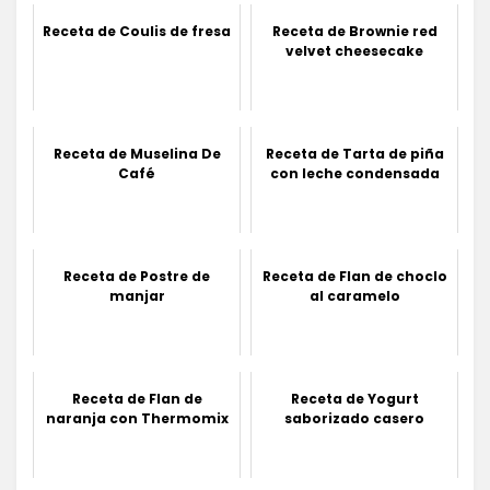
Receta de Coulis de fresa
Receta de Brownie red
velvet cheesecake
Receta de Muselina De
Receta de Tarta de piña
Café
con leche condensada
Receta de Postre de
Receta de Flan de choclo
manjar
al caramelo
Receta de Flan de
Receta de Yogurt
naranja con Thermomix
saborizado casero