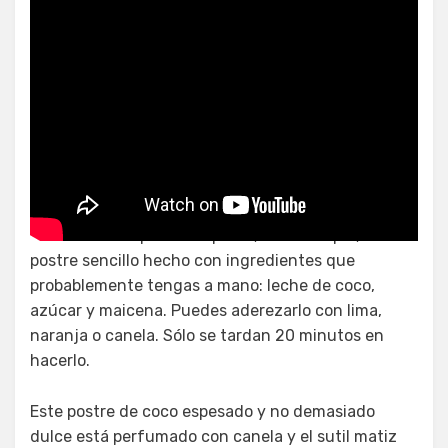
Postres puertorriqueños
Los postres sencillos a veces son los mejores. El
budín de coco puertorriqueño, o tembleque, es un
postre sencillo hecho con ingredientes que
probablemente tengas a mano: leche de coco,
azúcar y maicena. Puedes aderezarlo con lima,
naranja o canela. Sólo se tardan 20 minutos en
hacerlo.
Este postre de coco espesado y no demasiado
dulce está perfumado con canela y el sutil matiz