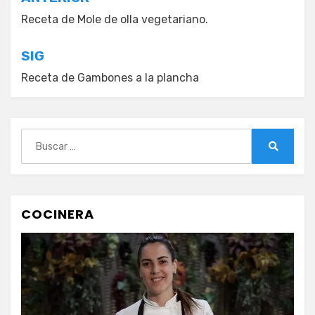
Navegación
de
Receta de Mole de olla vegetariano.
entradas
SIG
Receta de Gambones a la plancha
Buscar:
Buscar
COCINERA