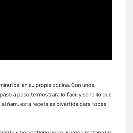
minutos, en su propia cocina. Con unos
 paso a paso te mostrará lo fácil y sencillo que
 al ñam, esta receta es divertida para todas
mente y no contiene yodo. El yodo mataría las