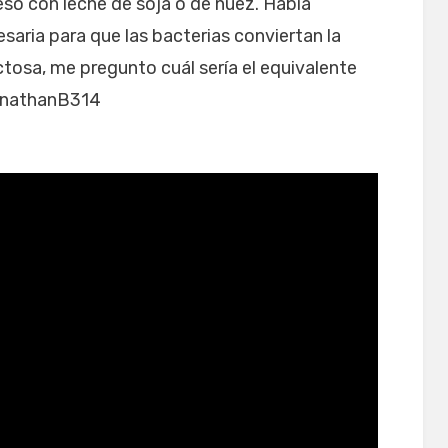
o con leche de soja o de nuez. Había
saria para que las bacterias conviertan la
ctosa, me pregunto cuál sería el equivalente
JonathanB314