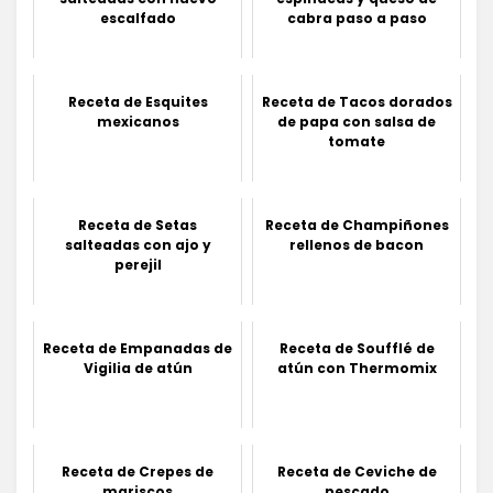
escalfado
cabra paso a paso
Receta de Esquites
Receta de Tacos dorados
mexicanos
de papa con salsa de
tomate
Receta de Setas
Receta de Champiñones
salteadas con ajo y
rellenos de bacon
perejil
Receta de Empanadas de
Receta de Soufflé de
Vigilia de atún
atún con Thermomix
Receta de Crepes de
Receta de Ceviche de
mariscos
pescado