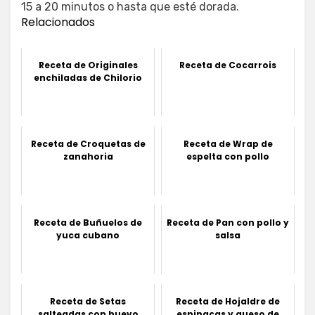
15 a 20 minutos o hasta que esté dorada.
Relacionados
Receta de Originales
Receta de Cocarrois
enchiladas de Chilorio
Receta de Croquetas de
Receta de Wrap de
zanahoria
espelta con pollo
Receta de Buñuelos de
Receta de Pan con pollo y
yuca cubano
salsa
Receta de Setas
Receta de Hojaldre de
salteadas con huevo
espinacas y queso de