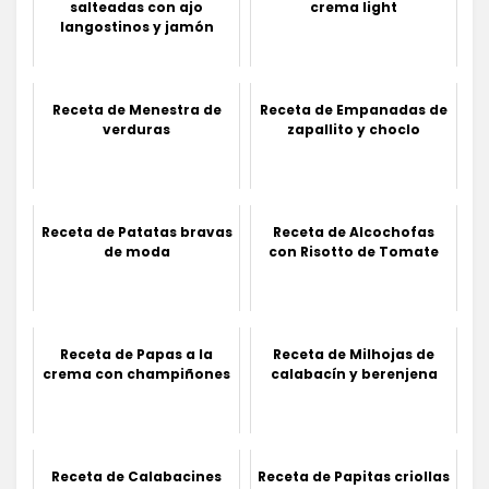
salteadas con ajo
crema light
langostinos y jamón
Receta de Menestra de
Receta de Empanadas de
verduras
zapallito y choclo
Receta de Patatas bravas
Receta de Alcochofas
de moda
con Risotto de Tomate
Receta de Papas a la
Receta de Milhojas de
crema con champiñones
calabacín y berenjena
Receta de Calabacines
Receta de Papitas criollas