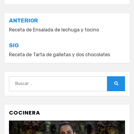
Navegación
ANTERIOR
de
Receta de Ensalada de lechuga y tocino
entradas
SIG
Receta de Tarta de galletas y dos chocolates
Buscar:
Buscar
COCINERA