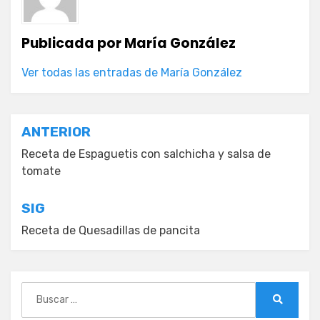
Publicada por
María González
Ver todas las entradas de María González
Navegación
ANTERIOR
de
Receta de Espaguetis con salchicha y salsa de
tomate
entradas
SIG
Receta de Quesadillas de pancita
Buscar:
Buscar