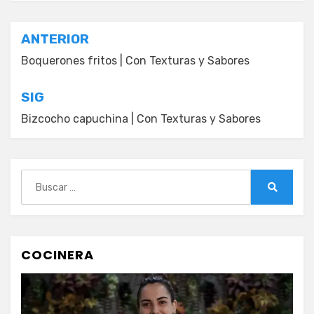
Navegación
ANTERIOR
de
Boquerones fritos | Con Texturas y Sabores
entradas
SIG
Bizcocho capuchina | Con Texturas y Sabores
Buscar:
Buscar
COCINERA