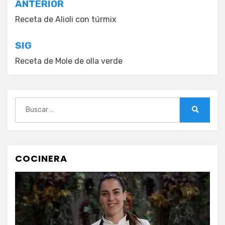
Navegación
ANTERIOR
de
Receta de Alioli con túrmix
entradas
SIG
Receta de Mole de olla verde
Buscar:
Buscar
COCINERA